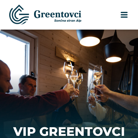
SKUPINE
POSAMEZNIKI
DOŽIVETJA
DESTINACIJE
GALERIJA
KONTAKT
VIP GREENTOVCI