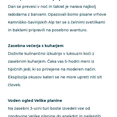
Dan se prevesi v noč in takrat je narava najbolj
radodarna z barvami. Opazovali bomo pisane vrhove
Kamniško-Savinjskih Alp ter se s čelnimi svetilkami
in baklami pripravili na posebno avanturo.
Zasebna večerja s kuharjem
Doživite kulinarično izkušnjo v luksuzni koči z
zasebnim kuharjem. Čaka vas 5-hodni meni iz
tipičnih jedi, ki so prirejene na moderen način.
Eksplozija okusov kateri se ne more upreti niti sit
človek.
Voden ogled Velike planine
Na zasebni 3-urni turi boste izvedeli vse od
zgodovine Velike planine do anekdot in najlepših