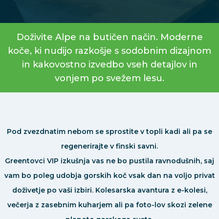
Doživite Alpe na butičen način. Moderne
koče, ki nudijo razkošje s sodobnim dizajnom
in kakovostno izvedbo vseh detajlov in
vonjem po svežem lesu.
Pod zvezdnatim nebom se sprostite v topli kadi ali pa se
regenerirajte v finski savni.
Greentovci VIP izkušnja vas ne bo pustila ravnodušnih, saj
vam bo poleg udobja gorskih koč vsak dan na voljo privat
doživetje po vaši izbiri. Kolesarska avantura z e-kolesi,
večerja z zasebnim kuharjem ali pa foto-lov skozi zelene