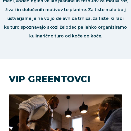
meni, voden ogled velike planine in foto-lov za motivi rož,
živali in določenih motivov te planine. Za tiste malo bolj
ustvarjalne je na voljo delavnica trniča, za tiste, ki radi
kulturo spoznavajo skozi želodec pa lahko organiziramo
kulinarično turo od koče do koče.
VIP GREENTOVCI