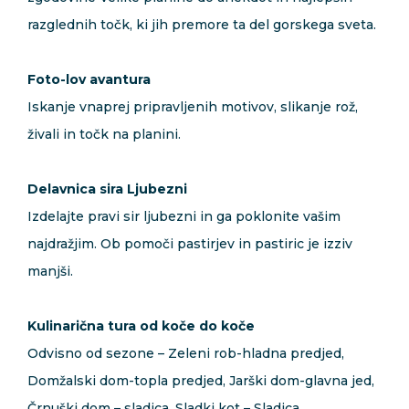
razglednih točk, ki jih premore ta del gorskega sveta.
Foto-lov avantura
Iskanje vnaprej pripravljenih motivov, slikanje rož,
živali in točk na planini.
Delavnica sira Ljubezni
Izdelajte pravi sir ljubezni in ga poklonite vašim
najdražjim. Ob pomoči pastirjev in pastiric je izziv
manjši.
Kulinarična tura od koče do koče
Odvisno od sezone – Zeleni rob-hladna predjed,
Domžalski dom-topla predjed, Jarški dom-glavna jed,
Črnuški dom – sladica, Sladki kot – Sladica.